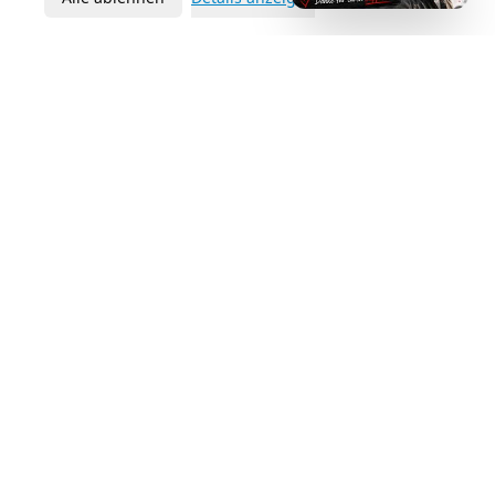
50%
Schneller verkauft
28
Länder erreicht
Bereit Ihre
Yacht
zu
verkaufen?